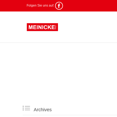

Folgen Sie uns auf:

Archives