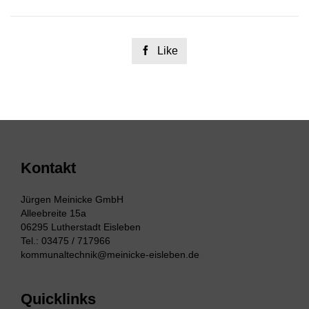

Like
Kontakt
Jürgen Meinicke GmbH
Alleebreite 15a
06295 Lutherstadt Eisleben
Tel.: 03475 / 717966
kommunaltechnik@meinicke-eisleben.de
Quicklinks