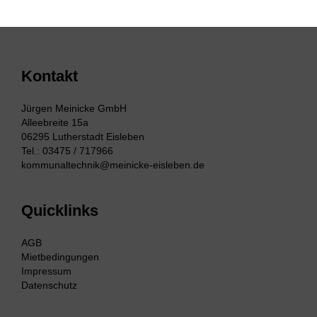
Kontakt
Jürgen Meinicke GmbH
Alleebreite 15a
06295 Lutherstadt Eisleben
Tel.: 03475 / 717966
kommunaltechnik@meinicke-eisleben.de
Quicklinks
AGB
Mietbedingungen
Impressum
Datenschutz