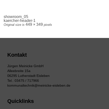
showroom_05
kaercher-header-1
449 × 349
Original size is
pixels
Kontakt
Jürgen Meinicke GmbH
Alleebreite 15a
06295 Lutherstadt Eisleben
Tel.: 03475 / 717966
kommunaltechnik@meinicke-eisleben.de
Quicklinks