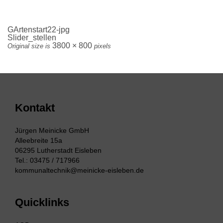
GArtenstart22-jpg
Slider_stellen
3800 × 800
Original size is
pixels
Kontakt
Jürgen Meinicke GmbH
Alleebreite 15a
06295 Lutherstadt Eisleben
Tel.: 03475 / 717966
kommunaltechnik@meinicke-eisleben.de
Quicklinks