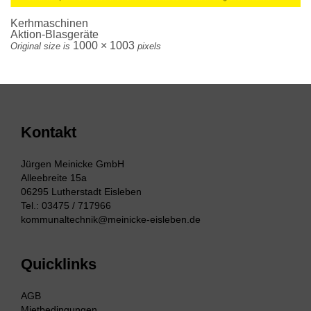
Kerhmaschinen
Aktion-Blasgeräte
1000 × 1003
Original size is
pixels
Kontakt
Jürgen Meinicke GmbH
Alleebreite 15a
06295 Lutherstadt Eisleben
Tel.: 03475 / 717966
kommunaltechnik@meinicke-eisleben.de
Quicklinks
AGB
Mietbedingungen