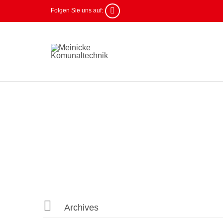

Folgen Sie uns auf:

Archives